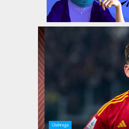
Olahraga