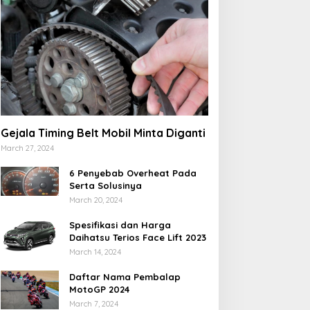
ansfer Market: 4 Transfer Terbaik Real
Mandrid Sebelum Kylian Mbapp
ne 5, 2024
Gejala Timing Belt Mobil Minta Diganti
March 27, 2024
6 Penyebab Overheat Pada
S Roma Boyong Matias
Hasil Barcelona vs Sevilla:
Serta Solusinya
oule Dari Juventus
5-1
March 20, 2024
Spesifikasi dan Harga
Daihatsu Terios Face Lift 2023
March 14, 2024
Daftar Nama Pembalap
MotoGP 2024
March 7, 2024