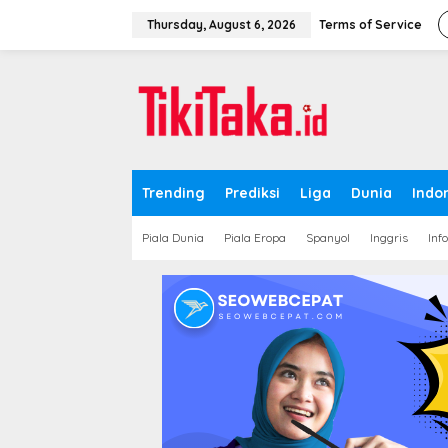
Skip
to
Thursday, August 6, 2026
Terms of Service
content
Trending
Prediksi
Liga
Dunia
Indo
Piala Dunia
Piala Eropa
Spanyol
Inggris
Inf