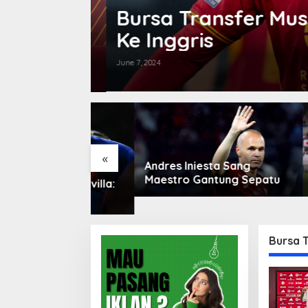
Bursa Transfer Musi
Ke Inggris
entus
June 7, 2024
«
Andres Iniesta Sang
Jepang
Maestro Gantung Sepatu
Hancur
na vs Sevilla:
Kualifi
Bursa 