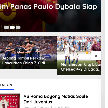
m Panas Paulo Dybala Siap
Tr
Ju
»
 Tampil Perkasa,
kan China 7-0 di
Manchester City Libas
A
kasi Piala Dunia 2026
Chelsea 4-2 Di Laga
S
Pramusim
Transfer
AS Roma Boyong Matias Soule
Dari Juventus
By
Olahraga
,
Trending
|
July 31, 2024