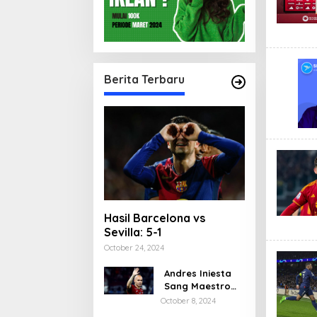
Berita Terbaru
Hasil Barcelona vs
Sevilla: 5-1
October 24, 2024
Andres Iniesta
Sang Maestro
Gantung Sepatu
October 8, 2024