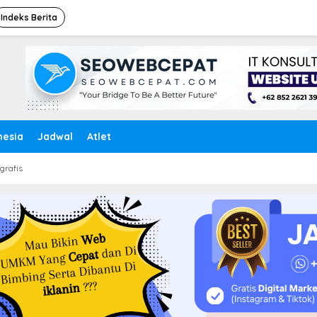
Indeks Berita
nesia
Jadwal
Atlet
ografis