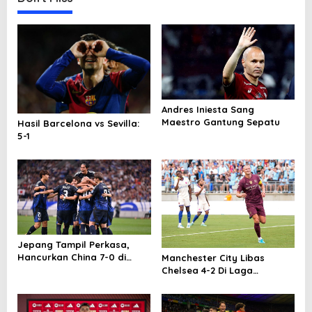
t
i
o
n
Andres Iniesta Sang
Maestro Gantung Sepatu
Hasil Barcelona vs Sevilla:
5-1
Jepang Tampil Perkasa,
Hancurkan China 7-0 di
Manchester City Libas
Kualifikasi Piala Dunia 2026
Chelsea 4-2 Di Laga
Pramusim