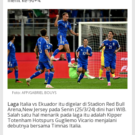
menit ke-90+4.
o
r
2
-
0
.
Foto: AFP/GABRIEL BOUYS
Laga
Italia vs Ekuador itu digelar di Stadion Red Bull
Arena,New Jersey pada Senin (25/3/24) dini hari WIB.
Salah satu hal menarik pada laga itu adalah Kipper
Totenham Hotspurs Gugliemo Vicario menjalani
debutnya bersama Timnas Italia.