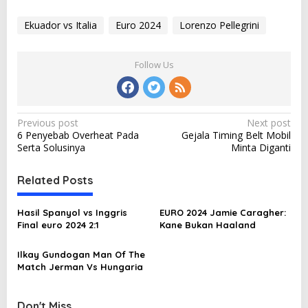
Ekuador vs Italia
Euro 2024
Lorenzo Pellegrini
Follow Us
P
Previous post
Next post
6 Penyebab Overheat Pada
Gejala Timing Belt Mobil
o
Serta Solusinya
Minta Diganti
s
t
Related Posts
n
Hasil Spanyol vs Inggris
EURO 2024 Jamie Caragher:
a
Final euro 2024 2:1
Kane Bukan Haaland
v
i
Ilkay Gundogan Man Of The
Match Jerman Vs Hungaria
g
a
Don't Miss