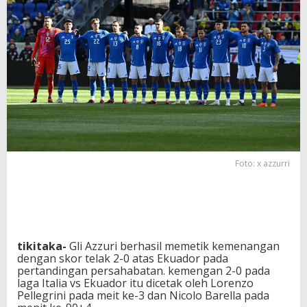
r
G
l
i
A
z
z
u
r
r
i
m
e
Foto: x azzurri
n
a
n
g
d
e
n
tikitaka-
Gli Azzuri berhasil memetik kemenangan
g
dengan skor telak 2-0 atas Ekuador pada
a
pertandingan persahabatan. kemengan 2-0 pada
n
laga Italia vs Ekuador itu dicetak oleh Lorenzo
s
Pellegrini pada meit ke-3 dan Nicolo Barella pada
k