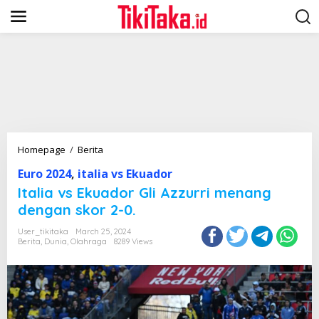
S
k
i
p
t
o
c
o
n
t
e
n
I
Homepage
/
Berita
t
t
Euro 2024
,
italia vs Ekuador
a
l
Italia vs Ekuador Gli Azzurri menang
i
dengan skor 2-0.
a
v
User_tikitaka
March 25, 2024
s
Berita
,
Dunia
,
Olahraga
8289 Views
E
k
u
a
d
o